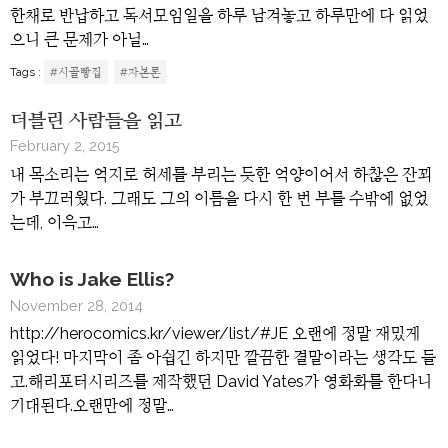
한채로 반납하고 독서모임일을 하루 남겨놓고 하루만에 다 읽었
으니 큰 문제가 아닐…
Tags :
#시골빵집
#자본론
더블린 사람들을 읽고
February 2, 2015
내 목소리는 억지로 허세를 부리는 듯한 억양이어서 하찮은 잔꾀
가 부끄러웠다. 그래도 그의 이름을 다시 한 번 부를 수밖에 없었
는데, 이윽고…
Who is Jake Ellis?
November 28, 2014
http://herocomics.kr/viewer/list/#JE 오랜에 정말 재밌게
읽었다! 마지막이 좀 아쉽긴 하지만 깔끔한 결말이라는 생각도 들
고.해리포터시리즈를 제작했던 David Yates가 영화화를 한다니
기대된다.오랜만에 정말…